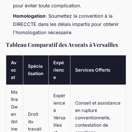
pour éviter toute complication.
Homologation
: Soumettez la convention à la
DIRECCTE dans les délais impartis pour obtenir
l'homologation nécessaire.
Tableau Comparatif des Avocats à Versailles
Av
Expé
Spécia
oc
rienc
Services Offerts
lisation
at
e
Ma
Expér
ître
ience
Conseil et assistance
Gw
à
en rupture
en
Droit
Versa
conventionnelle,
dol
du
illes
contestation de
ine
travail