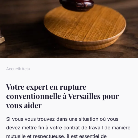
Accueil
›
Actu
ACTU
Votre expert en rupture
Votre expert en rupture
conventionnelle à Versailles pour
conventionnelle à versailles
vous aider
pour vous aider
Si vous vous trouvez dans une situation où vous
Ilyan
•
10 janvier 2025
•
6 min de lecture
devez mettre fin à votre contrat de travail de manière
mutuelle et respectueuse, il est essentiel de