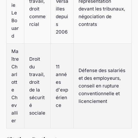
travail,
Versa
représentation
ie
droit
illes
devant les tribunaux,
Le
comme
depui
négociation de
Bo
rcial
s
contrats
uar
2006
d
Ma
ître
Droit
Ch
du
11
Défense des salariés
arl
travail,
anné
et des employeurs,
ott
droit
es
conseil en rupture
e
de la
d'exp
conventionnelle et
Ch
sécurit
érien
licenciement
ev
é
ce
alli
sociale
er