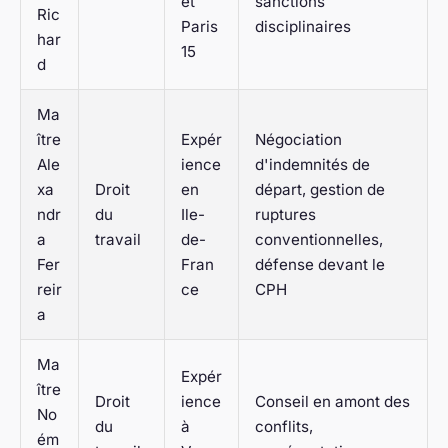
et
sanctions
Ric
Paris
disciplinaires
har
15
d
Ma
ître
Expér
Négociation
Ale
ience
d'indemnités de
xa
Droit
en
départ, gestion de
ndr
du
Ile-
ruptures
a
travail
de-
conventionnelles,
Fer
Fran
défense devant le
reir
ce
CPH
a
Ma
Expér
ître
Droit
ience
Conseil en amont des
No
du
à
conflits,
ém