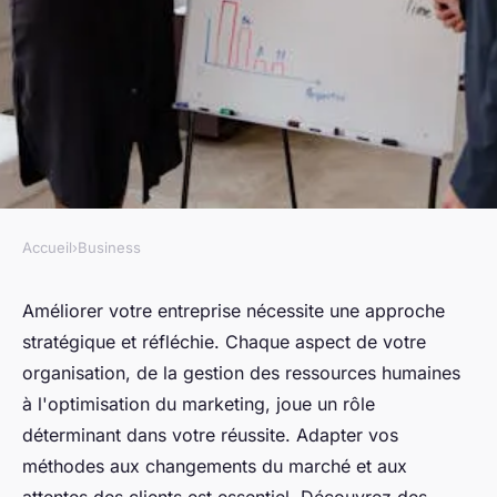
Accueil
›
Business
BUSINESS
Améliorez votre entreprise :
Améliorer votre entreprise nécessite une approche
stratégique et réfléchie. Chaque aspect de votre
stratégies essentielles à
organisation, de la gestion des ressources humaines
adopter
à l'optimisation du marketing, joue un rôle
déterminant dans votre réussite. Adapter vos
Ilyan
•
13 mars 2025
•
6 min de lecture
méthodes aux changements du marché et aux