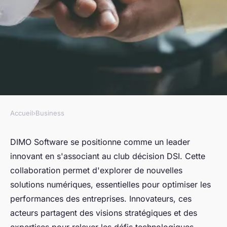
Accueil
›
Business
BUSINESS
Dimo software : partenaire du
DIMO Software se positionne comme un leader
innovant en s'associant au club décision DSI. Cette
club décision dsi pour innover
collaboration permet d'explorer de nouvelles
solutions numériques, essentielles pour optimiser les
Ilyan
•
26 novembre 2024
•
6 min de lecture
performances des entreprises. Innovateurs, ces
acteurs partagent des visions stratégiques et des