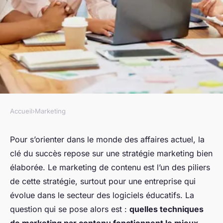
Accueil
›
Marketing
MARKETING
Quelles techniques de
Pour s’orienter dans le monde des affaires actuel, la
clé du succès repose sur une stratégie marketing bien
marketing par contenu
élaborée. Le marketing de contenu est l’un des piliers
fonctionnent le mieux pour
de cette stratégie, surtout pour une entreprise qui
une entreprise de logiciels
évolue dans le secteur des logiciels éducatifs. La
éducatifs ?
question qui se pose alors est :
quelles techniques