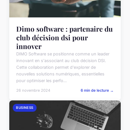
Dimo software : partenaire du
club décision dsi pour
innover
DIMO Software se positionne comme un leader
innovant en s'associant au club décision DSI.
Cette collaboration permet d'explorer de
nouvelles solutions numériques, essentielles
pour optimiser les perfo...
26 novembre 2024
6 min de lecture →
BUSINESS