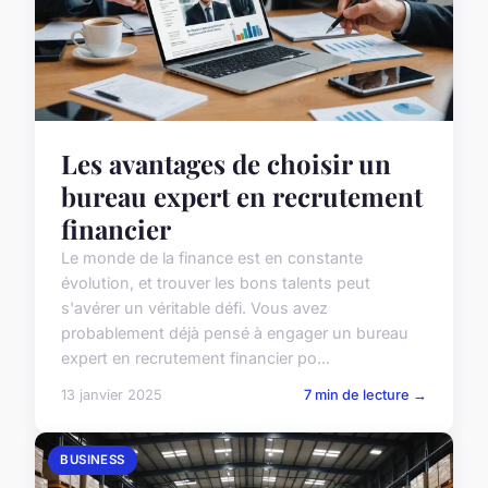
Les avantages de choisir un
bureau expert en recrutement
financier
Le monde de la finance est en constante
évolution, et trouver les bons talents peut
s'avérer un véritable défi. Vous avez
probablement déjà pensé à engager un bureau
expert en recrutement financier po...
13 janvier 2025
7 min de lecture →
BUSINESS