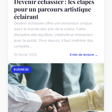
Devenir échassier : les étapes
pour un parcours artistique
éclairant
Devenir échassier offre une immersion unique
dans le monde des arts de la scène. Cette
discipline allie équilibre, créativité et interaction
avec le public. Pour réussir, il faut maîtriser des
compéte...
16 février 2025
4 min de lecture →
BUSINESS