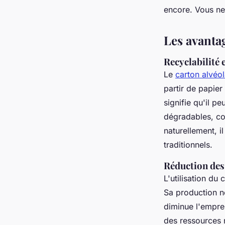
encore. Vous ne
Ilyan
•
11 septembre 2024
•
4 min de lecture
Les avanta
Recyclabilité 
Le
carton alvéol
partir de papier
signifie qu'il p
dégradables, co
naturellement, i
traditionnels.
Réduction des
L'utilisation du
Sa production né
diminue l'emprei
des ressources n