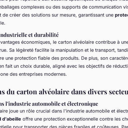
mballages complexes ou des supports de communication vis
et de créer des solutions sur mesure, garantissant une
prote
le.
dustrielle et durabilité
avantages économiques, le carton alvéolaire contribue à u
ue. Sa légèreté facilite la manipulation et le transport, tand
re une protection fiable des produits. De plus, son caractè
n fait un choix durable, aligné avec les objectifs de réduct
bone des entreprises modernes.
s du carton alvéolaire dans divers secte
ns l'industrie automobile et électronique
aire joue un rôle crucial dans l'industrie automobile et élec
 d'abeille
offre une protection exceptionnelle contre les ch
ntielle pour transporter des pièces fragiles et coûteuses. Pa