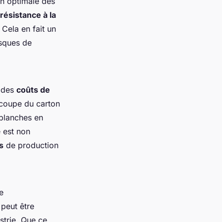
on optimale des
résistance à la
Cela en fait un
isques de
n des
coûts de
écoupe du carton
 planches en
 est non
s
de production
e
 peut être
trie. Que ce