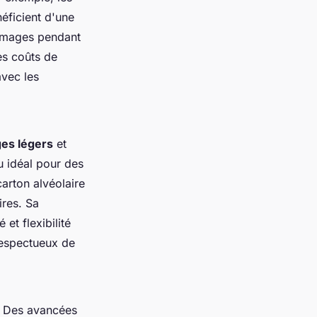
éficient d'une
ommages pendant
es coûts de
avec les
ges légers
et
u idéal pour des
carton alvéolaire
ires. Sa
et flexibilité
respectueux de
e. Des avancées