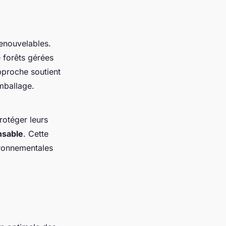
enouvelables.
e forêts gérées
pproche soutient
emballage.
rotéger leurs
nsable
. Cette
ironnementales