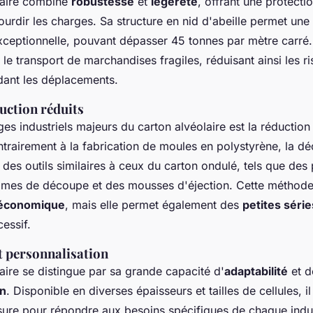
laire combine
robustesse
et
légèreté
, offrant une protecti
ourdir les charges. Sa structure en nid d'abeille permet une
ceptionnelle, pouvant dépasser 45 tonnes par mètre carré. 
 le transport de marchandises fragiles, réduisant ainsi les r
nt les déplacements.
uction réduits
es industriels majeurs du carton alvéolaire est la réductio
ntrairement à la fabrication de moules en polystyrène, la d
se des outils similaires à ceux du carton ondulé, tels que des
ames de découpe et des mousses d'éjection. Cette méthode
économique
, mais elle permet également des
petites série
essif.
t personnalisation
aire se distingue par sa grande capacité d'
adaptabilité
et d
on
. Disponible en diverses épaisseurs et tailles de cellules, il
ure pour répondre aux besoins spécifiques de chaque indus