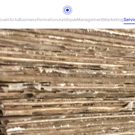
cueil
Actu
Business
Formation
Juridique
Management
Marketing
Servi