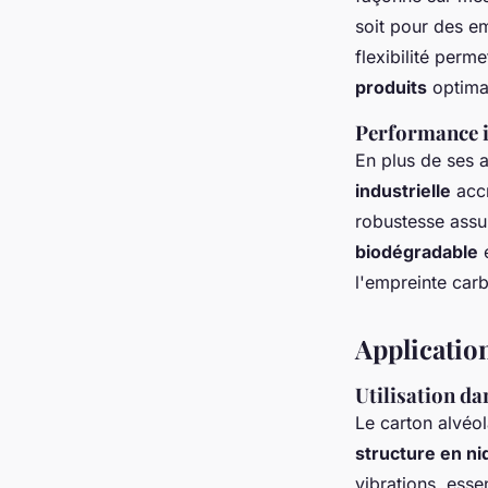
soit pour des e
flexibilité perm
produits
optima
Performance in
En plus de ses 
industrielle
accr
robustesse assu
biodégradable
e
l'empreinte car
Application
Utilisation da
Le carton alvéol
structure en nid
vibrations, esse