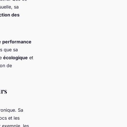
uelle, sa
ction des
ne
performance
is que sa
re
écologique
et
ion de
urs
tronique. Sa
ocs et les
r exemple, les