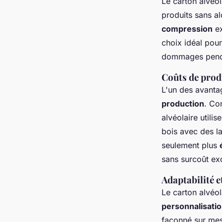
Le carton alvéo
produits sans al
compression
ex
choix idéal pour
dommages penda
Coûts de prod
L'un des avantag
production
. Co
alvéolaire utili
bois avec des l
seulement plus
sans surcoût exc
Adaptabilité e
Le carton alvéol
personnalisati
façonné sur mes