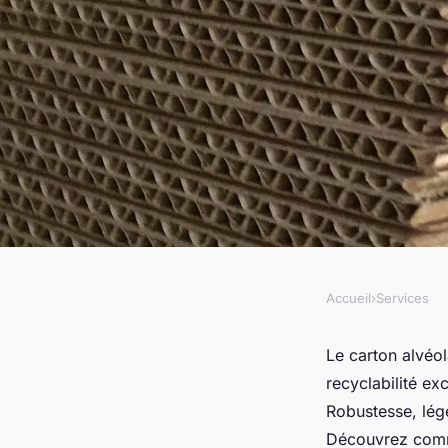
Accueil
›
Services
SERVICES
Les avantages écolo
Le carton alvéol
recyclabilité ex
industriels du carto
Robustesse, légè
Découvrez comme