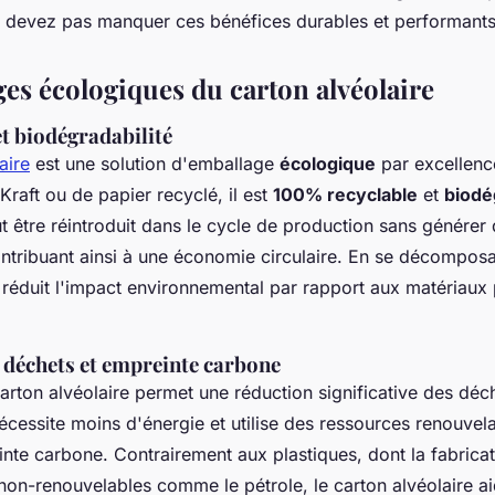
 devez pas manquer ces bénéfices durables et performants
ges écologiques du carton alvéolaire
et biodégradabilité
aire
est une solution d'emballage
écologique
par excellenc
 Kraft ou de papier recyclé, il est
100% recyclable
et
biodé
eut être réintroduit dans le cycle de production sans génére
ntribuant ainsi à une économie circulaire. En se décompos
l réduit l'impact environnemental par rapport aux matériaux 
 déchets et empreinte carbone
 carton alvéolaire permet une réduction significative des déc
cessite moins d'énergie et utilise des ressources renouvela
nte carbone. Contrairement aux plastiques, dont la fabrica
on-renouvelables comme le pétrole, le carton alvéolaire ai