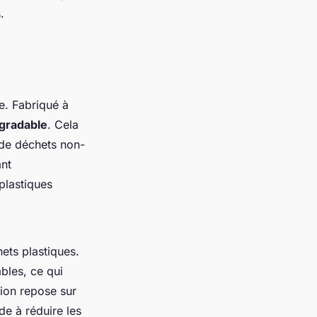
.
e. Fabriqué à
gradable
. Cela
r de déchets non-
ant
plastiques
hets plastiques.
bles, ce qui
tion repose sur
de à réduire les