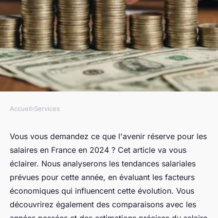
Accueil
›
Services
SERVICES
Salaire en france en 2024 :
Vous vous demandez ce que l'avenir réserve pour les
salaires en France en 2024 ? Cet article va vous
découvrez les tendances et
éclairer. Nous analyserons les tendances salariales
estimations
prévues pour cette année, en évaluant les facteurs
économiques qui influencent cette évolution. Vous
Ilyan
•
7 septembre 2024
•
3 min de lecture
découvrirez également des comparaisons avec les